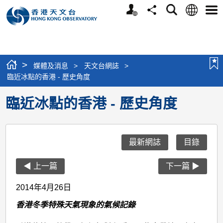
個
語
搜
分
選
人
言
尋
享
單
版
網
站
>
媒體及消息
>
天文台網誌
>
臨近冰點的香港 - 歷史角度
臨近冰點的香港 - 歷史角度
最新網誌
目錄
◀ 上一篇
下一篇 ▶
2014年4月26日
香港冬季特殊天氣現象的氣候記錄