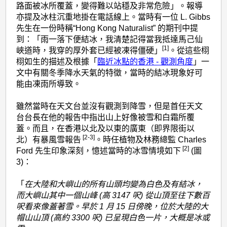
路面被冰所覆蓋，變得難以站穩及非常危險」。報導
亦提及冰柱沉重地掛在電話線上。當時有一位 L. Gibbs
先生在一份時稱“Hong Kong Naturalist” 的期刊中提
到：「雨一落下便結冰，我清楚記得當我抵達馬己仙
[1]
峽道時，我穿的厚外套已經被凍得僵硬」
。從這些栩
栩如生的描述及根據「
臨近冰點的香港 - 觀測角度
」一
文中有關冬季降水天氣的特徵，當時的結冰現象好可
能由凍雨所導致。
雖然當時在天文台並沒有觀測到降雪，但是首任天文
台台長在他的報告中指出山上好像被雪和白霜所覆
蓋。而且，在香港以北及以東的廣東（即界限街以
[2-3]
北）有暴風雪報告
。時任植物及林務總監 Charles
[2]
Ford 先生印象深刻，憶述當時的冰雪情境如下
(圖
3)：
「
在大陸和大嶼山的所有山頭均變為白色及有結冰，
而大嶼山其中一個山峰 (高 3147 呎) 從山頂至往下數百
呎看來像蓋著雪。早於 1 月 15 日傍晚，位於大陸的大
帽山山頂 (高約 3300 呎) 已呈現白色一片，大概是冰或