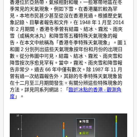
香港位於亞熱帶，氣候相對和暖，一些寒帶地區在冬
季常見的天氣現象，例如下雪，在香港屬於較為罕
見，本地市民甚少甚至從沒在香港見過。根據歷史氣
象記錄、目擊者報告和文件，在 1948 年 1 月至 2014
年 2 月期間，香港冬季曾有結霜、結冰、霧淞、雨夾
雪（或稱夾冰丸）和降雪等五種特殊天氣現象的報
告，在本文中統稱為「香港冬季特殊天氣現象」。圖 1
和圖 2 分別列出這些天氣現象按年份和月份的出現日
數。從分佈圖中可見，結霜、結冰、霧淞、雨夾雪和
降雪按次序愈見罕有。當中，霧淞、雨夾雪和降雪報
告非常少，過去 66 年中僅有數次。除 1987 年 11 月
曾有過一次結霜報告外，其餘的冬季特殊天氣現象皆
在十二月至三月期間發生。有關分辨這些特殊現象的
方法，詳見同系列網誌：「
臨近冰點的香港 - 觀測角
度
」。