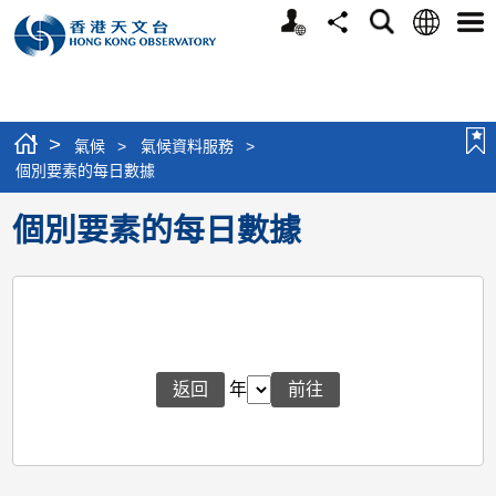
個
語
搜
分
選
人
言
尋
享
單
版
網
站
>
氣候
>
氣候資料服務
>
個別要素的每日數據
個別要素的每日數據
返回
年
前往