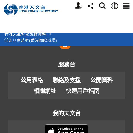
個
語
搜
分
選
人
言
尋
享
單
關注我們
版
>
氣候
>
氣候資料服務
>
網
M5.0+
M6.0+
特殊天氣現象統計資料
>
站
低能見度時數(香港國際機場)
服務台
公用表格
聯絡及支援
公開資料
相關網址
快速用戶指南
我的天文台