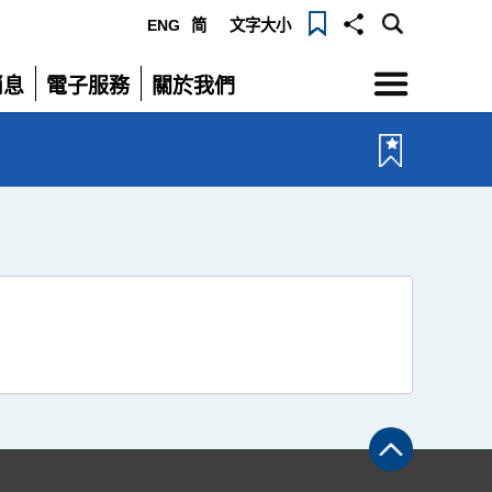
ENG
简
文字大小
選
消息
電子服務
關於我們
單
展
展
開
開