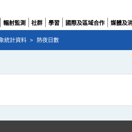
輻射監測
社群
學習
國際及區域合作
媒體及
展
展
展
展
展
開
開
開
開
開
象統計資料
>
熱夜日數