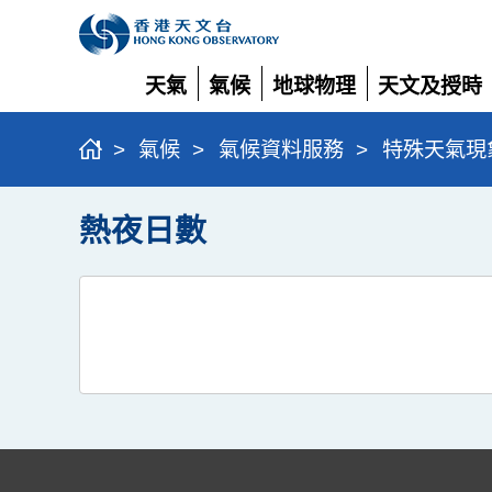
天氣
氣候
地球物理
天文及授時
展
展
展
展
開
開
開
開
>
氣候
>
氣候資料服務
>
特殊天氣現
熱夜日數