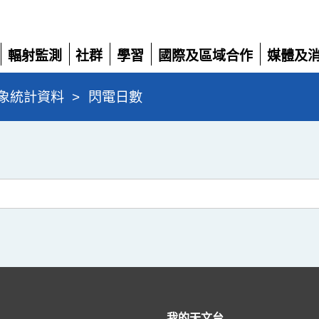
輻射監測
社群
學習
國際及區域合作
媒體及
展
展
展
展
展
開
開
開
開
開
象統計資料
>
閃電日數
我的天文台