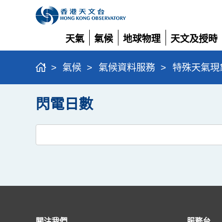
天氣
氣候
地球物理
天文及授時
展
展
展
展
開
開
開
開
>
氣候
>
氣候資料服務
>
特殊天氣現
閃電日數
關注我們
服務台