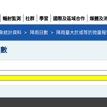
輻射監測
社群
學習
國際及區域合作
媒體及
展
展
展
展
展
開
開
開
開
開
象統計資料
>
降雨日數
>
降雨量大於或等於微量報
日數