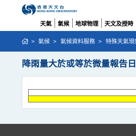
天氣
氣候
地球物理
天文及授時
展
展
展
展
開
開
開
開
>
氣候
>
氣候資料服務
>
特殊天氣現
降雨量大於或等於微量報告