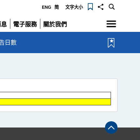
ENG
简
文字大小
選
消息
電子服務
關於我們
單
展
展
開
開
告日數