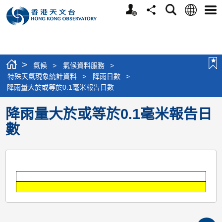
個
語
搜
分
選
人
言
尋
享
單
版
網
站
>
氣候
>
氣候資料服務
>
特殊天氣現象統計資料
>
降雨日數
>
降雨量大於或等於0.1毫米報告日數
降雨量大於或等於0.1毫米報告日
數