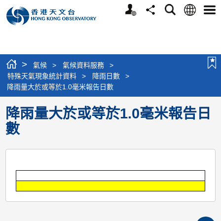
個
語
搜
分
選
人
言
尋
享
單
版
網
站
>
氣候
>
氣候資料服務
>
特殊天氣現象統計資料
>
降雨日數
>
降雨量大於或等於1.0毫米報告日數
降雨量大於或等於1.0毫米報告日
數