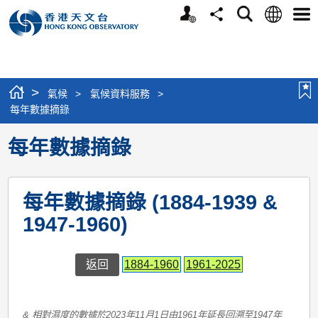
個
語
搜
分
選
人
言
尋
享
單
版
網
站
>
氣候
>
氣候資料服務
>
每年數據摘錄
每年數據摘錄
每年數據摘錄 (1884-1939 &
1947-1960)
返回
1884-1960
1961-2025
& 相對濕度的數據於2023年11月1日由1961年延長回溯至1947年