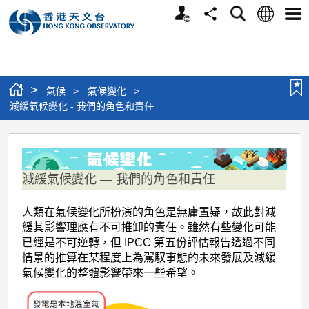
個
語
搜
分
選
人
言
尋
享
單
版
網
站
>
氣候
>
氣候變化
>
減緩氣候變化 - 我們的角色和責任
減
緩
減緩氣候變化 ― 我們的角色和責任
氣
候
人類在氣候變化所扮演的角色是無庸置疑，故此對減
變
緩其影響理應有不可推卸的責任。雖然有些變化可能
已經是不可逆轉，但 IPCC 第五份評估報告透過不同
化
情景的推算在某程度上為駕馭事態的未來發展及減緩
-
氣候變化的整體影響帶來一些希望。
我