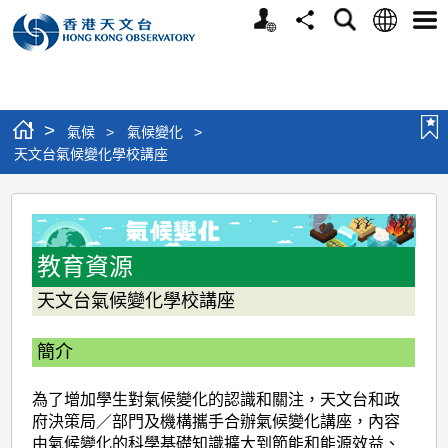
個
語
搜
分
選
人
言
尋
享
單
版
網
站
>
氣候
>
氣候變化
>
天文台氣候變化學校講座
天
文
台
教育資源
氣
天文台氣候變化學校講座
候
簡介
變
化
為了增加學生對氣候變化的認識和關注，天文台和政
學
府決策局／部門及機構攜手合辦氣候變化講座，內容
由氣候變化的科學基礎知識擴大到節能和能源效益、