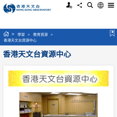
個
語
搜
分
選
人
言
尋
享
單
版
網
站
>
學習
>
教育資源
>
香港天文台資源中心
香港天文台資源中心