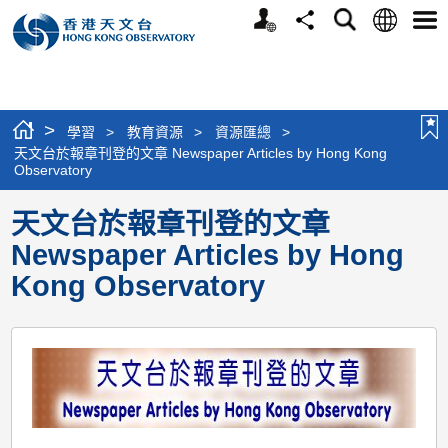
個
語
搜
分
選
人
言
尋
享
單
版
網
站
>
學習
>
教育資源
>
資源匯總
>
天文台於報章刊登的文章 Newspaper Articles by Hong Kong
Observatory
天文台於報章刊登的文章
Newspaper Articles by Hong
Kong Observatory