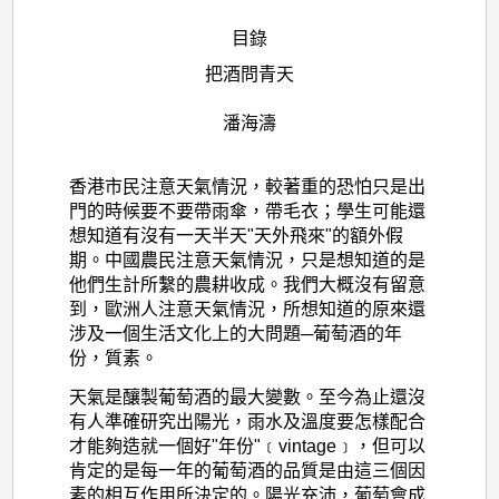
目錄
把酒問青天
潘海濤
香港市民注意天氣情況，較著重的恐怕只是出
門的時候要不要帶雨傘，帶毛衣；學生可能還
想知道有沒有一天半天"天外飛來"的額外假
期。中國農民注意天氣情況，只是想知道的是
他們生計所繫的農耕收成。我們大概沒有留意
到，歐洲人注意天氣情況，所想知道的原來還
涉及一個生活文化上的大問題─葡萄酒的年
份，質素。
天氣是釀製葡萄酒的最大變數。至今為止還沒
有人準確研究出陽光，雨水及溫度要怎樣配合
才能夠造就一個好"年份"﹝vintage﹞，但可以
肯定的是每一年的葡萄酒的品質是由這三個因
素的相互作用所決定的。陽光充沛，葡萄會成