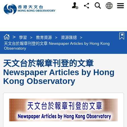
個
語
搜
分
選
人
言
尋
享
單
版
網
站
>
學習
>
教育資源
>
資源匯總
>
天文台於報章刊登的文章 Newspaper Articles by Hong Kong
Observatory
天文台於報章刊登的文章
Newspaper Articles by Hong
Kong Observatory