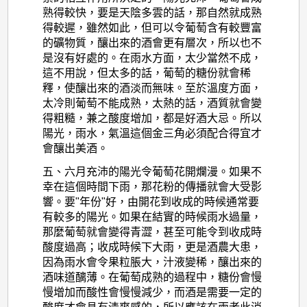
熟得較快，要是天陰多雲的話，那自然就成熟
得較遲，雖然如此，但可以令葡萄含有較豐富
的礦物質，釀出來的酒會更有層次，所以也不
是沒有好處的。在雨水方面，太少當然不成，
這不用說，但太多的話，葡萄的糖份就會稀
釋，使釀出來的酒淡而無味。至於溫度方面，
太冷則葡萄不能成熟，太熱的話，酒質就會變
得粗糙，兼之酸度增加，都是好酒大忌。所以
陽光，雨水，氣溫這個金三角必須配合得宜才
會釀出美酒。
五、六月充沛的陽光令葡萄花開爛漫。如果不
幸在這個時間下雨，那花粉的傳播就會大受影
響。要"年份"好，由開花到收成的時候通常要
有較多的陽光。如果在結實的時候雨水過量，
那麼葡萄就會變得青澀，甚至可能令到收成時
酸度過高；收成時候下大雨，更是酒農大患，
因為雨水會令果粒脹大，汁液變稀，釀出來的
酒味道醨薄。在葡萄成熟的過程中，糖份會慢
慢增加而酸性會慢慢減少，而酒是需要一定的