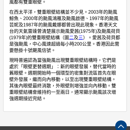
壁
風都有雙重眼壁。
的
在西太平洋，雙重眼壁結構並不少見。2003年的颱風
颱
鯨魚、2000年的颱風鴻雁及颱風啟德、1997年的颱風
芸妮及1987年的颱風戴娜都曾出現此現象。香港天文
風
台的天氣雷達曾清楚展示颱風愛茜(1975年)及颱風荷貝
(1979年)的雙重眼壁結構（圖
二
及
三
）。愛茜及荷貝都
是強颱風，中心風速超過每小時200公里。香港因此需
要懸掛十號颶風信號。
現時普遍認為當強颱風出現雙重眼壁結構時，它們是
處於「眼壁更替週期」：新的眼壁發展，替代當時的
舊眼壁。週期開始時一個環型的密集對流區首先在眼
壁外發展，繼而向內移動，以至出現雙重眼壁結構。
其後內眼壁最終消散，外眼壁則增強並向內移動。雙
重眼壁結構會維持約一至兩日，通常顯示颱風該次增
強週期接近完結。