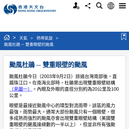
個
語
搜
分
選
人
言
尋
享
單
版
網
站
>
天氣
>
熱帶氣旋
>
颱風杜鵑 ─ 雙重眼壁的颱風
颱
颱風杜鵑 ─ 雙重眼壁的颱風
風
杜
颱風杜鵑今日（2003年9月2日）掠過台灣南部後，直
趨珠江口。在南海北部時，杜鵑曾出現雙重眼壁結構
鵑
（見圖一）
。內眼及外眼的直徑分別約為20公里及100
─
公里。
雙
眼壁是最接近颱風中心的環型對流雨帶，該區的風力
重
最強，雨勢最大。通常大部份颱風只有一個眼壁，很
多成熟而強烈的颱風亦會出現雙重眼壁結構（美國雙
眼
重眼壁的颶風達總數的一半以上），但並非所有強颱