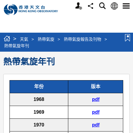
個
語
搜
分
選
人
言
尋
享
單
版
網
站
>
天氣
>
熱帶氣旋
>
熱帶氣旋報告及刊物
>
熱帶氣旋年刊
熱帶氣旋年刊
年份
版本
1968
pdf
1969
pdf
1970
pdf