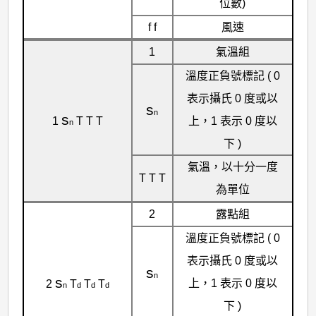
位數)
f f
風速
1
氣溫組
溫度正負號標記 ( 0
表示攝氏 0 度或以
s
n
s
上，1 表示 0 度以
1
T T T
n
下 )
氣溫，以十分一度
T T T
為單位
2
露點組
溫度正負號標記 ( 0
表示攝氏 0 度或以
s
n
s
上，1 表示 0 度以
2
T
T
T
n
d
d
d
下 )