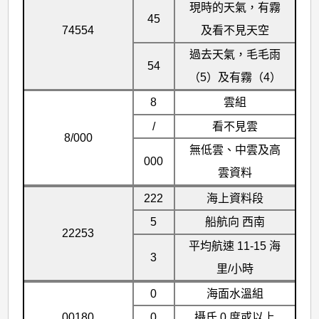
現時的天氣，有霧
45
74554
及看不見天空
過去天氣，毛毛雨
54
（5）及有霧（4）
8
雲組
/
看不見雲
8/000
無低雲、中雲及高
000
雲資料
222
海上資料段
5
船航向 西南
22253
平均航速 11-15 海
3
里/小時
0
海面水溫組
00180
0
攝氏 0 度或以上