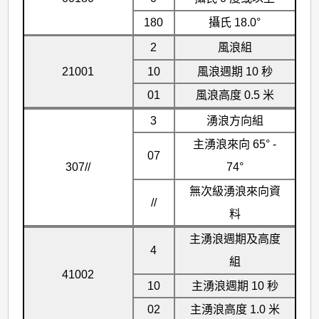
180
攝氏 18.0°
2
風浪組
21001
10
風浪週期 10 秒
01
風浪高度 0.5 米
3
湧浪方向組
主湧浪來向 65° -
07
307//
74°
無次級湧浪來向資
//
料
主湧浪週期及高度
4
組
41002
10
主湧浪週期 10 秒
02
主湧浪高度 1.0 米