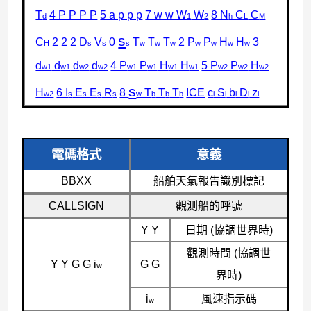
T
4 P P P P
5 a p p p
7 w w W
W
8 N
C
C
d
1
2
h
L
M
s
C
2 2 2 D
V
0
T
T
T
2 P
P
H
H
3
H
s
s
s
w
w
w
w
w
w
w
d
d
d
d
4 P
P
H
H
5 P
P
H
w1
w1
w2
w2
w1
w1
w1
w1
w2
w2
w2
s
H
6 I
E
E
R
8
T
T
T
ICE
c
S
b
D
z
w2
s
s
s
s
w
b
b
b
i
i
i
i
i
電碼格式
意義
BBXX
船舶天氣報告識別標記
CALLSIGN
觀測船的呼號
Y Y
日期 (協調世界時)
觀測時間 (協調世
Y Y G G i
G G
w
界時)
i
風速指示碼
w