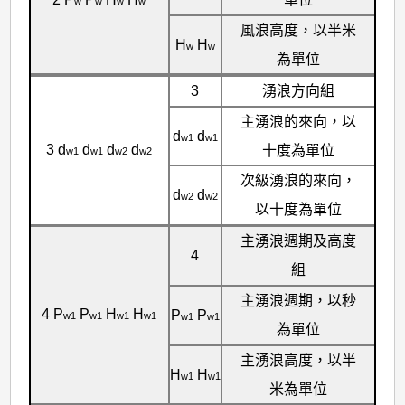
w
w
w
w
風浪高度，以半米
H
H
w
w
為單位
3
湧浪方向組
主湧浪的來向，以
d
d
w1
w1
3 d
d
d
d
十度為單位
w1
w1
w2
w2
次級湧浪的來向，
d
d
w2
w2
以十度為單位
主湧浪週期及高度
4
組
主湧浪週期，以秒
4 P
P
H
H
P
P
w1
w1
w1
w1
w1
w1
為單位
主湧浪高度，以半
H
H
w1
w1
米為單位