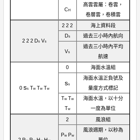
高雲雲屬：卷雲，
C
H
卷層雲，卷積雲
2 2 2
海上資料段
D
過去三小時內航向
s
2 2 2 D
V
s
s
過去三小時內平均
V
s
航速
0
海面水溫組
海面水溫正負號及
s
s
s
量度方式標記
0
T
T
T
s
w
w
w
T
T
海面水溫，以十分
w
w
T
一度為單位
w
2
風浪組
風浪週期，以秒為
P
P
w
w
2 P
P
H
H
單位