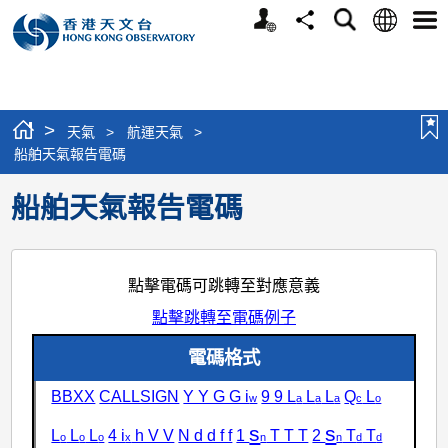
個
語
搜
分
選
人
言
尋
享
單
版
網
站
>
天氣
>
航運天氣
>
船舶天氣報告電碼
船舶天氣報告電碼
點擊電碼可跳轉至對應意義
點擊跳轉至電碼例子
電碼格式
BBXX
CALLSIGN
Y Y G G i
9 9 L
L
L
Q
L
w
a
a
a
c
o
s
s
L
L
L
4 i
h V V
N d d f f
1
T T T
2
T
T
o
o
o
x
n
n
d
d