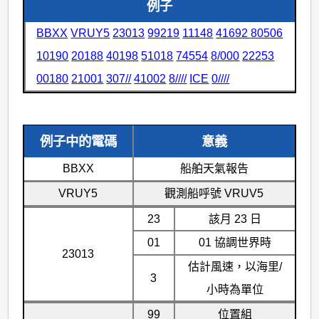
例子
BBXX
VRUY5
23013
99219
11148
41692
80506
10190
20188
40198
51018
74554
8/000
22253
00180
21001
307//
41002
8////
ICE
0////
例子中的電碼
意義
BBXX
船舶天氣報告
VRUY5
觀測船呼號 VRUV5
23
該月 23 日
01
01 協調世界時
23013
估計風速，以海里/
3
小時為單位
99
位置組