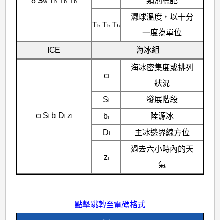
類別標記
8
T
T
T
w
b
b
b
濕球溫度，以十分
T
T
T
b
b
b
一度為單位
ICE
海冰組
海冰密集度或排列
c
i
狀況
S
發展階段
i
c
S
b
D
z
b
陸源冰
i
i
i
i
i
i
D
主冰邊界線方位
i
過去六小時內的天
z
i
氣
點擊跳轉至電碼格式