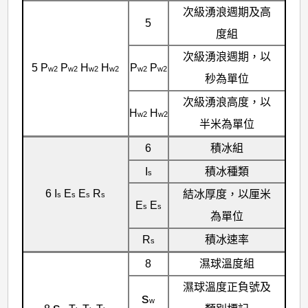
次級湧浪週期及高
5
度組
次級湧浪週期，以
5 P
P
H
H
P
P
w2
w2
w2
w2
w2
w2
秒為單位
次級湧浪高度，以
H
H
w2
w2
半米為單位
6
積冰組
I
積冰種類
s
6 I
E
E
R
結冰厚度，以厘米
s
s
s
s
E
E
s
s
為單位
R
積冰速率
s
8
濕球溫度組
濕球溫度正負號及
s
w
s