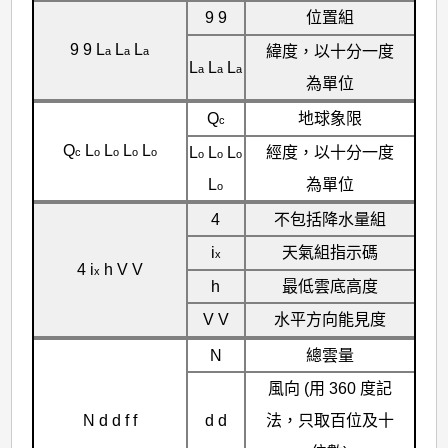
9 9
位置組
9 9 L
L
L
緯度，以十分一度
a
a
a
L
L
L
a
a
a
為單位
Q
地球象限
c
Q
L
L
L
L
L
L
L
經度，以十分一度
c
o
o
o
o
o
o
o
L
為單位
o
4
不包括降水量組
i
天氣組指示碼
x
4 i
h V V
x
h
最低雲底高度
V V
水平方向能見度
N
總雲量
風向 (用 360 度記
N d d f f
d d
法，只取百位及十