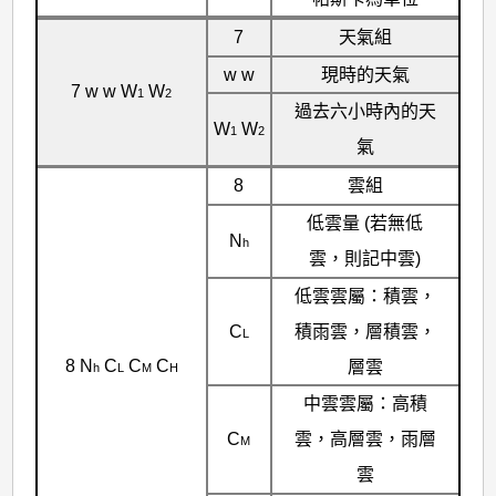
7
天氣組
w w
現時的天氣
7 w w W
W
1
2
過去六小時內的天
W
W
1
2
氣
8
雲組
低雲量 (若無低
N
h
雲，則記中雲)
低雲雲屬：積雲，
C
積雨雲，層積雲，
L
8 N
C
C
C
層雲
h
L
M
H
中雲雲屬：高積
C
雲，高層雲，雨層
M
雲