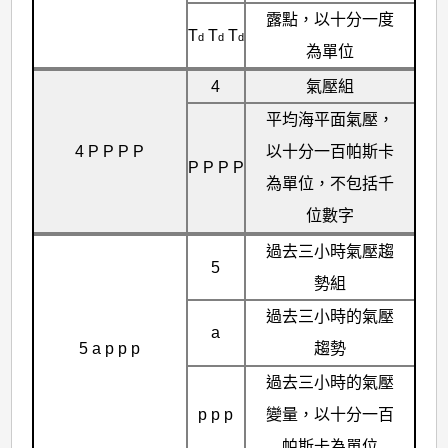
露點，以十分一度
T
T
T
d
d
d
為單位
4
氣壓組
平均海平面氣壓，
4 P P P P
以十分一百帕斯卡
P P P P
為單位，不包括千
位數字
過去三小時氣壓趨
5
勢組
過去三小時的氣壓
a
5 a p p p
趨勢
過去三小時的氣壓
p p p
變量，以十分一百
帕斯卡為單位