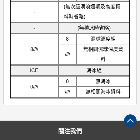
(無次級湧浪週期及高度資
-
料時省略)
-
(無積冰時省略)
8
濕球溫度組
8////
無相關濕球溫度資
////
料
ICE
海冰組
0
無海冰
0////
////
無相關海冰資料
關注我們