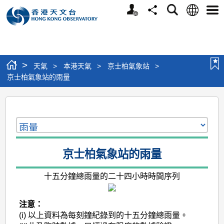
個
語
搜
分
選
人
言
尋
享
單
版
網
站
>
天氣
>
本港天氣
>
京士柏氣象站
>
京士柏氣象站的雨量
京
士
柏
氣
京士柏氣象站的雨量
象
十五分鐘總雨量的二十四小時時間序列
站
的
注意：
雨
(i)
以上資料為每刻鐘紀錄到的十五分鐘總雨量。