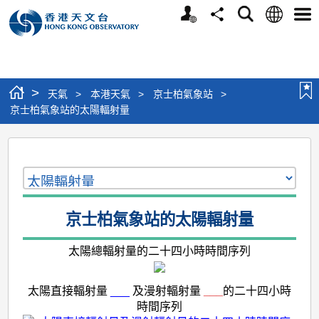
個
語
搜
分
選
人
言
尋
享
單
版
網
站
>
天氣
>
本港天氣
>
京士柏氣象站
>
京士柏氣象站的太陽輻射量
京
士
柏
氣
京士柏氣象站的太陽輻射量
象
太陽總輻射量的二十四小時時間序列
站
的
太陽直接輻射量
___
及漫射輻射量
___
的二十四小時
太
時間序列