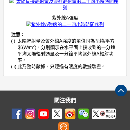
陽
輻
射
紫外線A強度
量
注意：
(i)
太陽輻射量及紫外線A強度的單位同為瓦特/平方
2
米(W/m
)，分別顯示在水平面上接收到的一分鐘
平均太陽輻射通量及一分鐘平均紫外線A輻射功
率。
(ii)
此乃臨時數據，只經過有限度的數據驗證。
關注我們
M5.0+
M6.0+