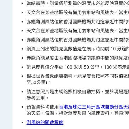
當結霜時，測量儀所測量的溫度未必能反映真實的
天文台在某些地區設有備用氣象站和風速表。當主
赤鱲角測風站位於香港國際機場北跑道靠近中間的
天文台在某些地區設有備用氣象站和風速表。當主
赤鱲角測風站位於香港國際機場北跑道靠近中間的
網頁上列出的能見度數值是在展示時間前 10 分鐘
赤鱲角能見度由香港國際機場南跑道中間的能見度
能見度數值介乎於 100 米與 50 公里，100 米表
根據世界氣象組織指引，能見度會按照不同數值區間向下
至50公里)。
請注意照片是由網絡照相機自動拍攝，並於現場經
參考之用。
預報資料均使用
香港及珠江三角洲區域自動分區天
的天氣、氣溫、相對濕度及風向風速資料，其預測
測風站的開敞程度