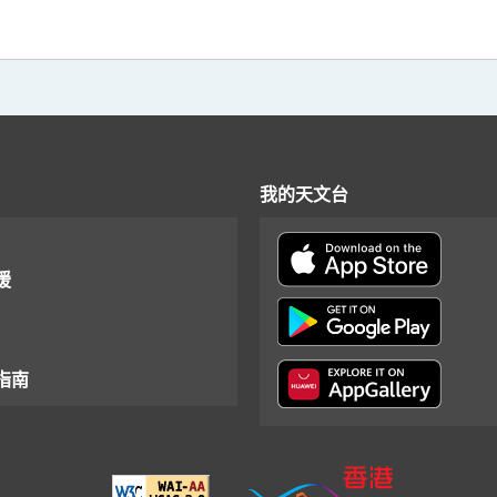
我的天文台
援
指南