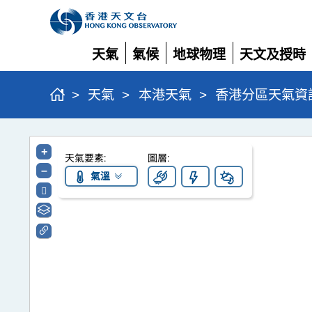
天氣
氣候
地球物理
天文及授時
展開
展開
展開
展開
>
天氣
>
本港天氣
>
香港分區天氣資
香
+
天氣要素:
圖層:
港
–
氣溫
分
區
天
氣
資
訊