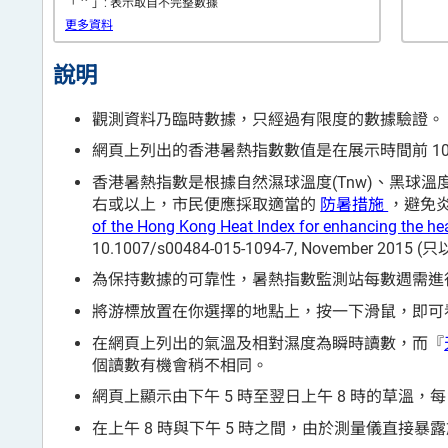
*
「
」: 表示取自不完整數據
更多資料
說明
觀測資料乃臨時數據，只經過有限度的數據驗證。
網頁上列出的香港暑熱指數數值是在展示時間前 10
香港暑熱指數是根據自然濕球溫度(Tnw)、黑球溫度(Tg
右或以上，市民便應採取適當的
防暑措施
，避免炎熱天氣
of the Hong Kong Heat Index for enhancing the hea
10.1007/s00484-015-1094-7, November 201
為保持數據的可靠性，暑熱指數監測站每數週需進
將游標放置在你選擇的地點上，按一下滑鼠，即可看
在網頁上列出的氣溫及相對濕度為瞬時讀數，而『
個讀數有機會稍不相同。
網頁上顯示由下午 5 時至翌日上午 8 時的草溫，每
在上午 8 時與下午 5 時之間，由於測量儀直