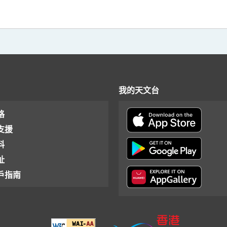
我的天文台
格
支援
料
址
戶指南