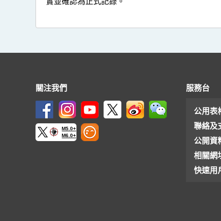
實並確認為正式記錄。
關注我們
服務台
公用表
聯絡及
M5.0+
M6.0+
公開資
相關網
快速用