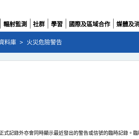
輻射監測
社群
學習
國際及區域合作
媒體及
展
展
展
展
展
開
開
開
開
開
資料庫
>
火災危險警告
正式記錄外亦會同時顯示最近發出的警告或信號的臨時記錄。臨