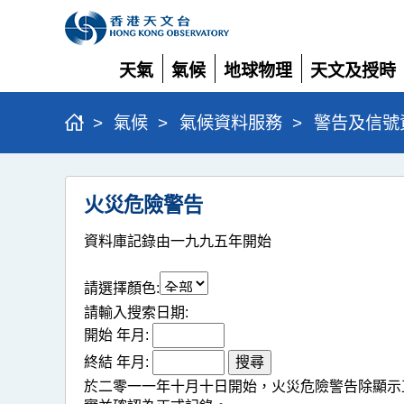
天氣
氣候
地球物理
天文及授時
展
展
展
展
開
開
開
開
>
氣候
>
氣候資料服務
>
警告及信號
火
火災危險警告
災
危
資料庫記錄由一九九五年開始
險
請選擇顏色:
警
請輸入搜索日期:
告
開始 年月:
終結 年月:
於二零一一年十月十日開始，火災危險警告除顯示