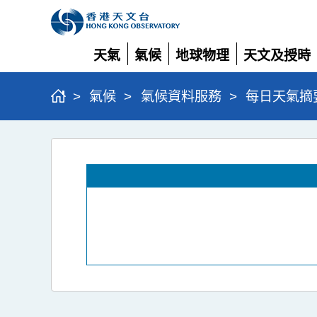
天氣
氣候
地球物理
天文及授時
展
展
展
展
開
開
開
開
>
氣候
>
氣候資料服務
>
每日天氣摘
每
日
天
氣
摘
要
及
輻