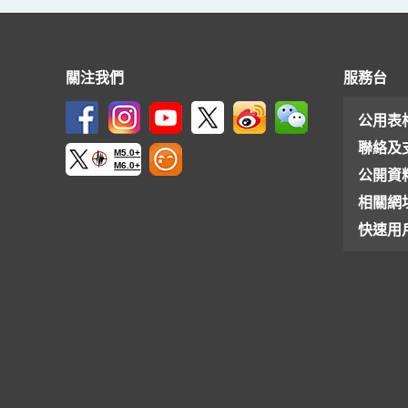
射
水
平
關注我們
服務台
資
料
公用表
聯絡及
M5.0+
M6.0+
公開資
相關網
快速用