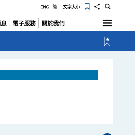
ENG
简
文字大小
選
消息
電子服務
關於我們
單
展
展
開
開