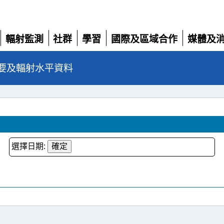
輻射監測
社群
學習
國際及區域合作
媒體及
展
展
展
展
展
開
開
開
開
開
要及輻射水平資料
選擇日期: