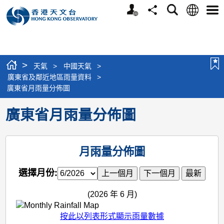
個
語
搜
分
選
人
言
尋
享
單
版
網
站
>
天氣
>
中國天氣
>
廣東省及鄰近地區雨量資料
>
廣東省月雨量分佈圖
廣東省月雨量分佈圖
月雨量分佈圖
選擇月份:
(2026 年 6 月)
按此以列表形式顯示雨量數據