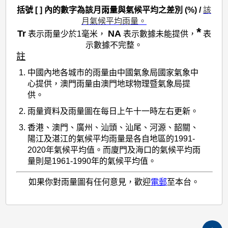
括號 [ ] 內的數字為該月雨量與氣候平均之差別 (%) /
該
月氣候平均雨量。
*
Tr
NA
表示雨量少於1毫米，
表示數據未能提供，
表
示數據不完整。
註
中國內地各城市的雨量由中國氣象局國家氣象中
心提供，澳門雨量由澳門地球物理暨氣象局提
供。
雨量資料及雨量圖在每日上午十一時左右更新。
香港、澳門、廣州、汕頭、汕尾、河源、韶關、
陽江及湛江的氣候平均雨量是各自地區的1991-
2020年氣候平均值。而廈門及海口的氣候平均雨
量則是1961-1990年的氣候平均值。
如果你對雨量圖有任何意見，歡迎
電郵
至本台。