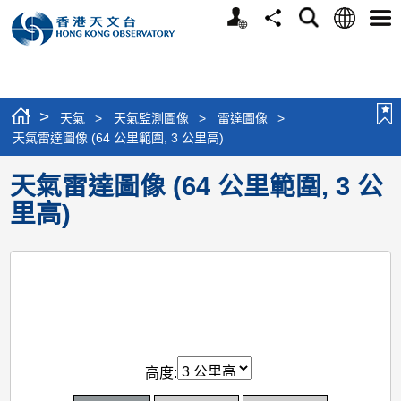
個
語
搜
分
選
人
言
尋
享
單
版
網
站
>
天氣
>
天氣監測圖像
>
雷達圖像
>
天氣雷達圖像 (64 公里範圍, 3 公里高)
天氣雷達圖像 (64 公里範圍, 3 公
里高)
高度: