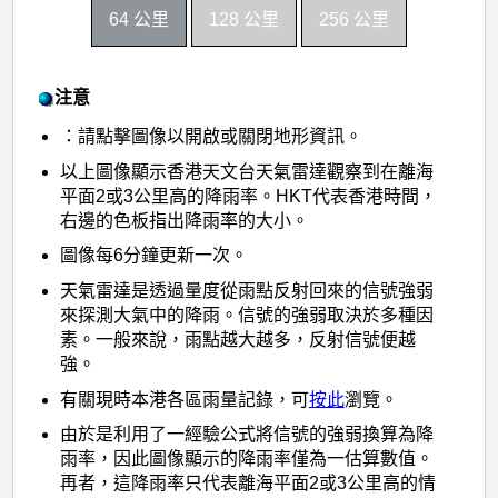
64 公里
128 公里
256 公里
注意
：請點擊圖像以開啟或關閉地形資訊。
以上圖像顯示香港天文台天氣雷達觀察到在離海
平面2或3公里高的降雨率。HKT代表香港時間，
右邊的色板指出降雨率的大小。
圖像每6分鐘更新一次。
天氣雷達是透過量度從雨點反射回來的信號強弱
來探測大氣中的降雨。信號的強弱取決於多種因
素。一般來說，雨點越大越多，反射信號便越
強。
有關現時本港各區雨量記錄，可
按此
瀏覽。
由於是利用了一經驗公式將信號的強弱換算為降
雨率，因此圖像顯示的降雨率僅為一估算數值。
再者，這降雨率只代表離海平面2或3公里高的情