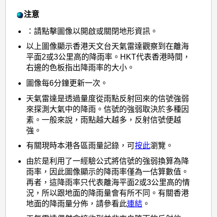
注意
：請點擊圖像以開啟或關閉地形資訊。
以上圖像顯示香港天文台天氣雷達觀察到在離海
平面2或3公里高的降雨率。HKT代表香港時間，
右邊的色板指出降雨率的大小。
圖像每6分鐘更新一次。
天氣雷達是透過量度從雨點反射回來的信號強弱
來探測大氣中的降雨。信號的強弱取決於多種因
素。一般來說，雨點越大越多，反射信號便越
強。
有關現時本港各區雨量記錄，可
按此
瀏覽。
由於是利用了一經驗公式將信號的強弱換算為降
雨率，因此圖像顯示的降雨率僅為一估算數值。
再者，這降雨率只代表離海平面2或3公里高的情
況，所以跟地面的降雨量會有所不同。有關香港
地面的降雨量分佈，請參看此
連結
。