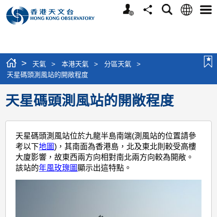
個
語
搜
分
選
人
言
尋
享
單
版
網
站
>
天氣
>
本港天氣
>
分區天氣
>
天星碼頭測風站的開敞程度
天星碼頭測風站的開敞程度
天星碼頭測風站位於九龍半島南端(測風站的位置請參
考以下
地圖
)，其南面為香港島，北及東北則較受高樓
大廈影響，故東西兩方向相對南北兩方向較為開敞。
該站的
年風玫瑰圖
顯示出這特點。