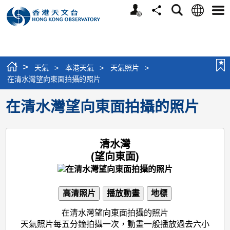
個
語
搜
分
選
人
言
尋
享
單
版
網
站
>
天氣
>
本港天氣
>
天氣照片
>
在清水灣望向東面拍攝的照片
在清水灣望向東面拍攝的照片
清水灣
(望向東面)
高清照片
播放動畫
地標
在清水灣望向東面拍攝的照片
天氣照片每五分鐘拍攝一次，動畫一般播放過去六小