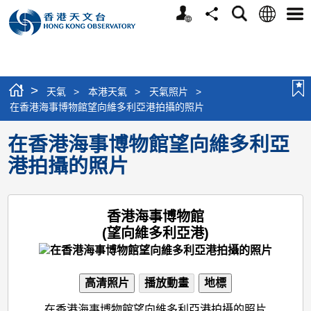
個
語
搜
分
選
人
言
尋
享
單
版
網
站
>
天氣
>
本港天氣
>
天氣照片
>
在香港海事博物館望向維多利亞港拍攝的照片
在香港海事博物館望向維多利亞
港拍攝的照片
香港海事博物館
(望向維多利亞港)
高清照片
播放動畫
地標
在香港海事博物館望向維多利亞港拍攝的照片