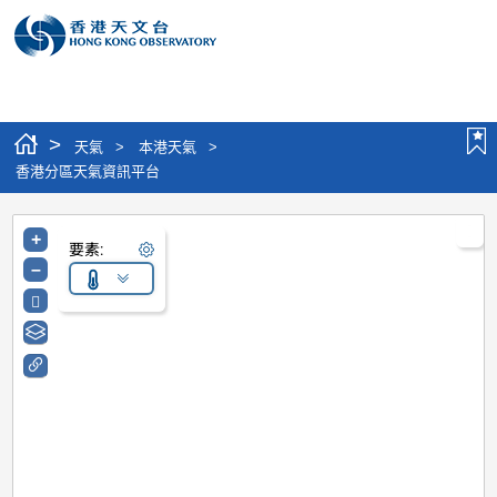
個人版網站
分享
搜尋
語言
選
>
天氣
>
本港天氣
>
香港分區天氣資訊平台
+
要素:
–