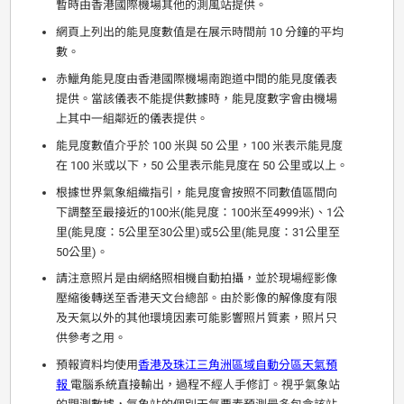
暫時由香港國際機場其他的測風站提供。
網頁上列出的能見度數值是在展示時間前 10 分鐘的平均
數。
赤鱲角能見度由香港國際機場南跑道中間的能見度儀表
提供。當該儀表不能提供數據時，能見度數字會由機場
上其中一組鄰近的儀表提供。
能見度數值介乎於 100 米與 50 公里，100 米表示能見度
在 100 米或以下，50 公里表示能見度在 50 公里或以上。
根據世界氣象組織指引，能見度會按照不同數值區間向
下調整至最接近的100米(能見度：100米至4999米)、1公
里(能見度：5公里至30公里)或5公里(能見度：31公里至
50公里)。
請注意照片是由網絡照相機自動拍攝，並於現場經影像
壓縮後轉送至香港天文台總部。由於影像的解像度有限
及天氣以外的其他環境因素可能影響照片質素，照片只
供參考之用。
預報資料均使用
香港及珠江三角洲區域自動分區天氣預
報
電腦系統直接輸出，過程不經人手修訂。視乎氣象站