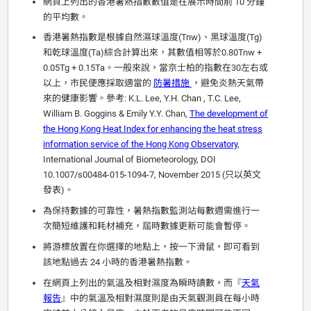
網頁上列出的香港暑熱指數數值是在展示時間前 10 分鐘
的平均數。
香港暑熱指數是根據自然濕球溫度(Tnw)、黑球溫度(Tg)
和乾球溫度(Ta)綜合計算出來，其數值相等於0.80Tnw +
0.05Tg + 0.15Ta。一般來說，當京士柏的指數在30左右或
以上，市民便應採取適當的
防暑措施
，避免炎熱天氣帶
來的健康影響。參考: K.L. Lee, Y.H. Chan , T.C. Lee,
William B. Goggins & Emily Y.Y. Chan,
The development of
the Hong Kong Heat Index for enhancing the heat stress
information service of the Hong Kong Observatory
,
International Journal of Biometeorology, DOI
10.1007/s00484-015-1094-7, November 2015 (只以英文
發表)。
為保持數據的可靠性，暑熱指數監測站每數週需進行一
次簡短維護和耗材補充，屆時數據更新可能會暫停。
將游標放置在你選擇的地點上，按一下滑鼠，即可看到
該地點過去 24 小時的香港暑熱指數。
在網頁上列出的氣溫及相對濕度為瞬時讀數，而『
天氣
報告
』中的氣溫及相對濕度則是由天氣觀測員在每小時