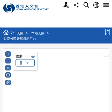
個人版網站
語言
搜尋
分享
選單
>
天氣
>
本港天氣
>
香港分區天氣資訊平台
+
要素:
–