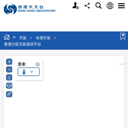
個人版網站
語言
搜尋
分享
選單
>
天氣
>
本港天氣
>
香港分區天氣資訊平台
+
要素:
–