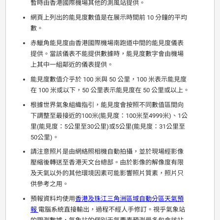
暫時由香港國際機場其他的測風站提供。
網頁上列出的能見度數值是在展示時間前 10 分鐘的平均
數。
赤鱲角能見度由香港國際機場南跑道中間的能見度儀表
提供。當該儀表不能提供數據時，能見度數字會由機場
上其中一組鄰近的儀表提供。
能見度數值介乎於 100 米與 50 公里，100 米表示能見度
在 100 米或以下，50 公里表示能見度在 50 公里或以上。
根據世界氣象組織指引，能見度會按照不同數值區間向
下調整至最接近的100米(能見度：100米至4999米)、1公
里(能見度：5公里至30公里)或5公里(能見度：31公里至
50公里)。
請注意照片是由網絡照相機自動拍攝，並於現場經影像
壓縮後轉送至香港天文台總部。由於影像的解像度有限
及天氣以外的其他環境因素可能影響照片質素，照片只
供參考之用。
預報資料均使用
香港及珠江三角洲區域自動分區天氣預
報
電腦系統直接輸出，過程不經人手修訂。視乎氣象站