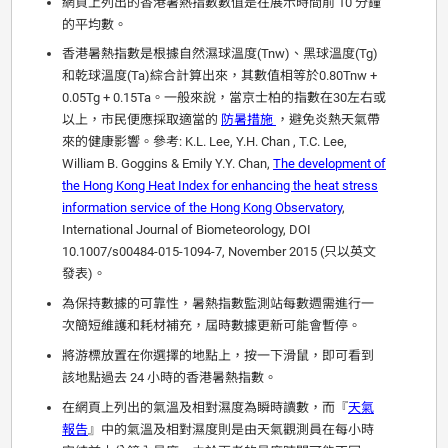
網頁上列出的香港暑熱指數數值是在展示時間前 10 分鐘
的平均數。
香港暑熱指數是根據自然濕球溫度(Tnw)、黑球溫度(Tg)
和乾球溫度(Ta)綜合計算出來，其數值相等於0.80Tnw +
0.05Tg + 0.15Ta。一般來說，當京士柏的指數在30左右或
以上，市民便應採取適當的
防暑措施
，避免炎熱天氣帶
來的健康影響。參考: K.L. Lee, Y.H. Chan , T.C. Lee,
William B. Goggins & Emily Y.Y. Chan,
The development of
the Hong Kong Heat Index for enhancing the heat stress
information service of the Hong Kong Observatory
,
International Journal of Biometeorology, DOI
10.1007/s00484-015-1094-7, November 2015 (只以英文
發表)。
為保持數據的可靠性，暑熱指數監測站每數週需進行一
次簡短維護和耗材補充，屆時數據更新可能會暫停。
將游標放置在你選擇的地點上，按一下滑鼠，即可看到
該地點過去 24 小時的香港暑熱指數。
在網頁上列出的氣溫及相對濕度為瞬時讀數，而『
天氣
報告
』中的氣溫及相對濕度則是由天氣觀測員在每小時