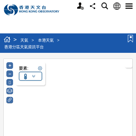
個人版網站
語言
搜尋
分享
選單
>
天氣
>
本港天氣
>
香港分區天氣資訊平台
+
要素:
–