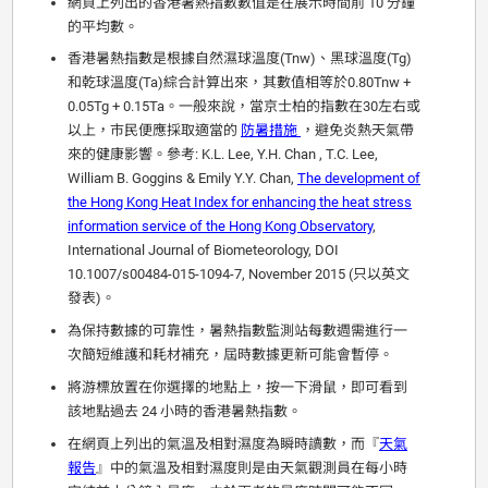
網頁上列出的香港暑熱指數數值是在展示時間前 10 分鐘
的平均數。
香港暑熱指數是根據自然濕球溫度(Tnw)、黑球溫度(Tg)
和乾球溫度(Ta)綜合計算出來，其數值相等於0.80Tnw +
0.05Tg + 0.15Ta。一般來說，當京士柏的指數在30左右或
以上，市民便應採取適當的
防暑措施
，避免炎熱天氣帶
來的健康影響。參考: K.L. Lee, Y.H. Chan , T.C. Lee,
William B. Goggins & Emily Y.Y. Chan,
The development of
the Hong Kong Heat Index for enhancing the heat stress
information service of the Hong Kong Observatory
,
International Journal of Biometeorology, DOI
10.1007/s00484-015-1094-7, November 2015 (只以英文
發表)。
為保持數據的可靠性，暑熱指數監測站每數週需進行一
次簡短維護和耗材補充，屆時數據更新可能會暫停。
將游標放置在你選擇的地點上，按一下滑鼠，即可看到
該地點過去 24 小時的香港暑熱指數。
在網頁上列出的氣溫及相對濕度為瞬時讀數，而『
天氣
報告
』中的氣溫及相對濕度則是由天氣觀測員在每小時