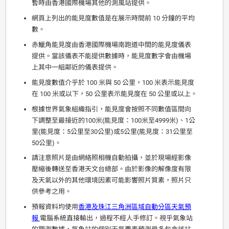
暫時由香港國際機場其他的測風站提供。
網頁上列出的能見度數值是在展示時間前 10 分鐘的平均
數。
赤鱲角能見度由香港國際機場南跑道中間的能見度儀表
提供。當該儀表不能提供數據時，能見度數字會由機場
上其中一組鄰近的儀表提供。
能見度數值介乎於 100 米與 50 公里，100 米表示能見度
在 100 米或以下，50 公里表示能見度在 50 公里或以上。
根據世界氣象組織指引，能見度會按照不同數值區間向
下調整至最接近的100米(能見度：100米至4999米)、1公
里(能見度：5公里至30公里)或5公里(能見度：31公里至
50公里)。
請注意照片是由網絡照相機自動拍攝，並於現場經影像
壓縮後轉送至香港天文台總部。由於影像的解像度有限
及天氣以外的其他環境因素可能影響照片質素，照片只
供參考之用。
預報資料均使用
香港及珠江三角洲區域自動分區天氣預
報
電腦系統直接輸出，過程不經人手修訂。視乎氣象站