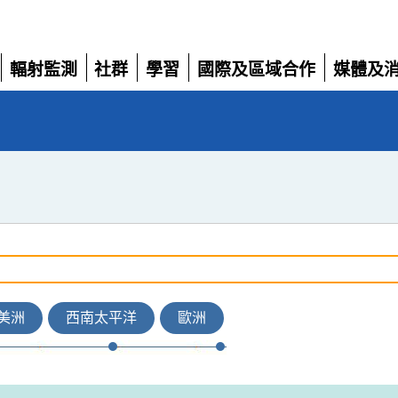
輻射監測
社群
學習
國際及區域合作
媒體及
展
展
展
展
展
開
開
開
開
開
美洲
西南太平洋
歐洲