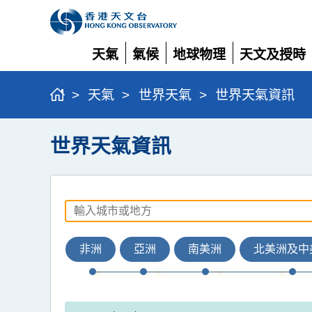
天氣
氣候
地球物理
天文及授時
展
展
展
展
開
開
開
開
>
天氣
>
世界天氣
>
世界天氣資訊
世界天氣資訊
非洲
亞洲
南美洲
北美洲及中