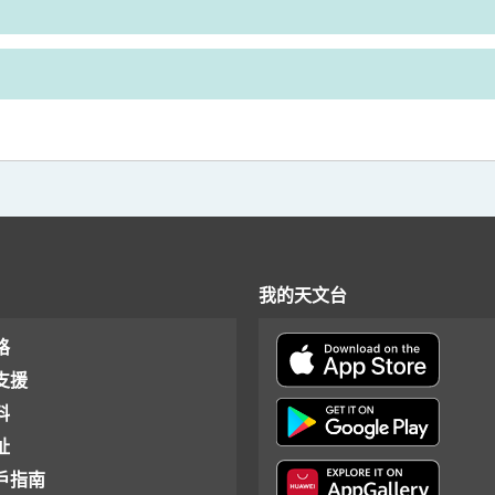
我的天文台
格
支援
料
址
戶指南