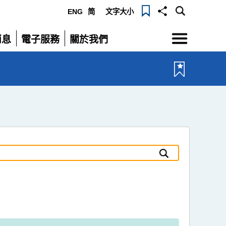
ENG
简
文字大小
選
消息
電子服務
關於我們
單
展
展
開
開