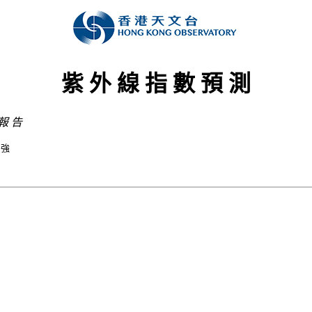
紫 外 線 指 數 預 測
 報 告
強 
