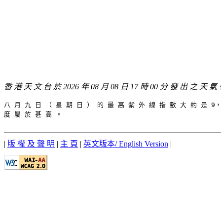
香 港 天 文 台 於 2026 年 08 月 08 日 17 時 00 分 發 出 之 天 氣
八 月 九 日 （ 星 期 日 ） 的 最 高 紫 外 線 指 數 大 約 是 9，
度 屬 於 甚 高 。

|
版 權 及 聲 明
|
主 頁
|
英文版本/ English Version
|