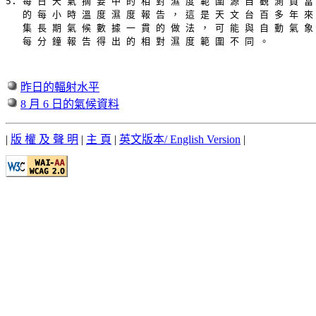
5. 每 日 天 氣 摘 要 中 的 相 對 濕 度 範 圍 源 自 觀 測 員 當 
   的 每 小 時 溫 度 濕 度 報 告 ， 這 是 天 文 台 百 多 年 來 
   集 長 期 氣 候 數 據 一 貫 的 做 法 ， 可 能 與 自 動 氣 象 
   每 分 鐘 報 告 得 出 的 相 對 濕 度 範 圍 不 同 。

昨日的輻射水平
8 月 6 日的氣候資料
|
版 權 及 聲 明
|
主 頁
|
英文版本/ English Version
|