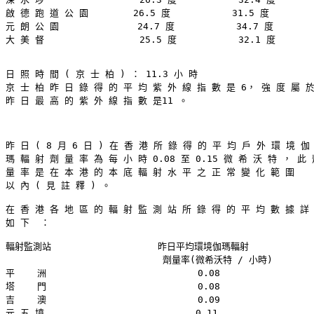
啟 德 跑 道 公 園        26.5 度           31.5 度

元 朗 公 園              24.7 度           34.7 度

大 美 督                 25.5 度           32.1 度

日 照 時 間 ( 京 士 柏 ) ： 11.3 小 時 

京 士 柏 昨 日 錄 得 的 平 均 紫 外 線 指 數 是 6， 強 度 屬 於
昨 日 最 高 的 紫 外 線 指 數 是11 。

昨 日 ( 8 月 6 日 ) 在 香 港 所 錄 得 的 平 均 戶 外 環 境 伽

瑪 輻 射 劑 量 率 為 每 小 時 0.08 至 0.15 微 希 沃 特 ， 此 
量 率 是 在 本 港 的 本 底 輻 射 水 平 之 正 常 變 化 範 圍

以 內 ( 見 註 釋 ) 。

在 香 港 各 地 區 的 輻 射 監 測 站 所 錄 得 的 平 均 數 據 詳 
如 下  ：

輻射監測站                   昨日平均環境伽瑪輻射

                            劑量率(微希沃特 / 小時)

平    洲                           0.08

塔    門                           0.08

吉    澳                           0.09

元 五 墳                           0.11
