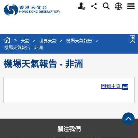
個
語
搜
分
選
人
言
尋
享
單
版
網
站
>
天氣
>
世界天氣
>
機場天氣報告
>
機場天氣報告 - 非洲
機場天氣報告 - 非洲
回到主頁
關注我們