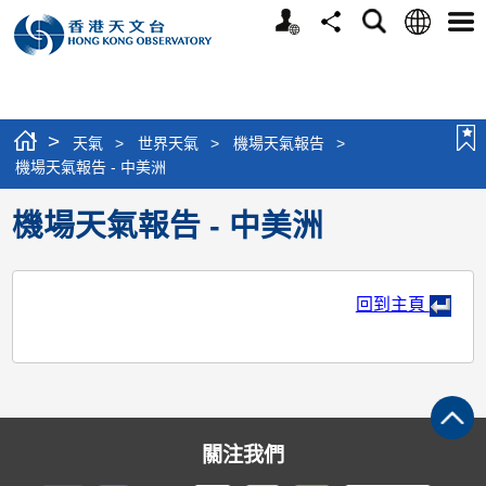
個
語
搜
分
選
人
言
尋
享
單
版
網
站
>
天氣
>
世界天氣
>
機場天氣報告
>
機場天氣報告 - 中美洲
機場天氣報告 - 中美洲
回到主頁
關注我們