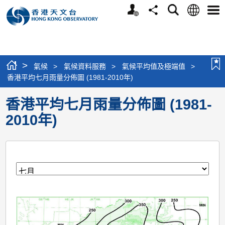
個
語
搜
分
選
人
言
尋
享
單
版
網
站
>
氣候
>
氣候資料服務
>
氣候平均值及極端值
>
香港平均七月雨量分佈圖 (1981-2010年)
香港平均七月雨量分佈圖 (1981-
2010年)
月