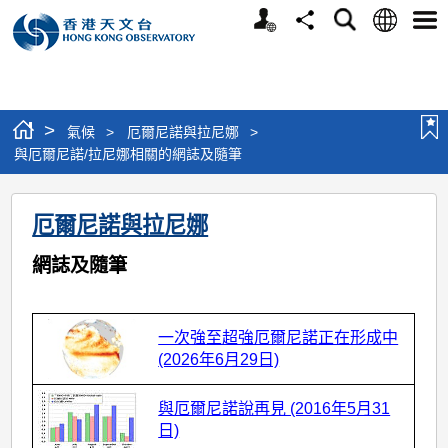
個
語
搜
分
選
人
言
尋
享
單
版
網
站
>
氣候
>
厄爾尼諾與拉尼娜
>
與厄爾尼諾/拉尼娜相關的網誌及隨筆
與
厄爾尼諾與拉尼娜
厄
爾
網誌及隨筆
尼
諾/
一次強至超強厄爾尼諾正在形成中
拉
(2026年6月29日)
尼
與厄爾尼諾說再見 (2016年5月31
娜
日)