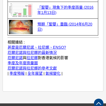
相
關
「聖嬰」現象下的季度雨量 (2016
年1月13日)
的
網
預期「聖嬰」重臨 (2014年6月20
誌
日)
及
相關連結 :
隨
甚麼是厄爾尼諾、拉尼娜、ENSO?
筆
厄爾尼諾與拉尼娜的最新情況
厄爾尼諾
與
拉尼娜
對香港氣候的影響
季度及年度雨量圖
厄爾尼諾與拉尼娜的參考文獻
|
季度預報
|
全年展望
|
氣候變化
|