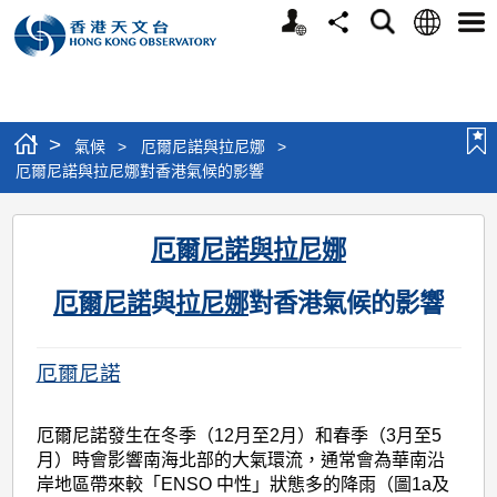
個
語
搜
分
選
人
言
尋
享
單
版
網
站
>
氣候
>
厄爾尼諾與拉尼娜
>
厄爾尼諾與拉尼娜對香港氣候的影響
厄
厄爾尼諾與拉尼娜
爾
尼
厄爾尼諾
與
拉尼娜
對香港氣候的影響
諾
與
厄爾尼諾
拉
尼
厄爾尼諾發生在冬季（12月至2月）和春季（3月至5
月）時會影響南海北部的大氣環流，通常會為華南沿
娜
岸地區帶來較「ENSO 中性」狀態多的降雨（圖1a及