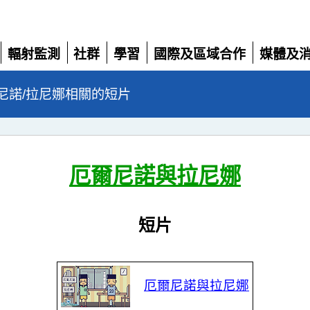
輻射監測
社群
學習
國際及區域合作
媒體及
展
展
展
展
展
開
開
開
開
開
尼諾/拉尼娜相關的短片
厄爾尼諾與拉尼娜
短片
厄爾尼諾與拉尼娜