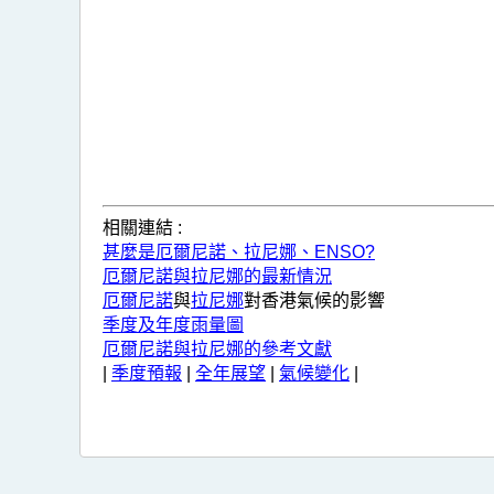
相
關
的
短
片
相關連結 :
甚麼是厄爾尼諾、拉尼娜、ENSO?
厄爾尼諾與拉尼娜的最新情況
厄爾尼諾
與
拉尼娜
對香港氣候的影響
季度及年度雨量圖
厄爾尼諾與拉尼娜的參考文獻
|
季度預報
|
全年展望
|
氣候變化
|