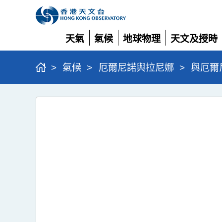
天氣
氣候
地球物理
天文及授時
展
展
展
展
開
開
開
開
>
氣候
>
厄爾尼諾與拉尼娜
>
與厄爾
與
厄
爾
尼
諾/
拉
尼
娜