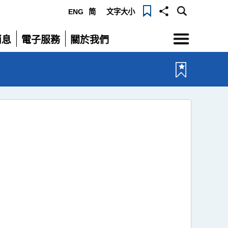
ENG
简
文字大小
選
消息
電子服務
關於我們
單
展
展
開
開