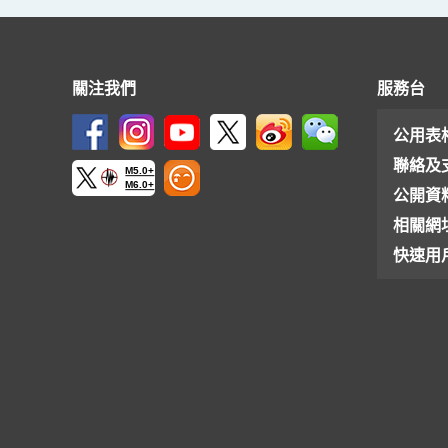
關注我們
服務台
公用表
聯絡及
M5.0+
M6.0+
公開資
相關網
快速用