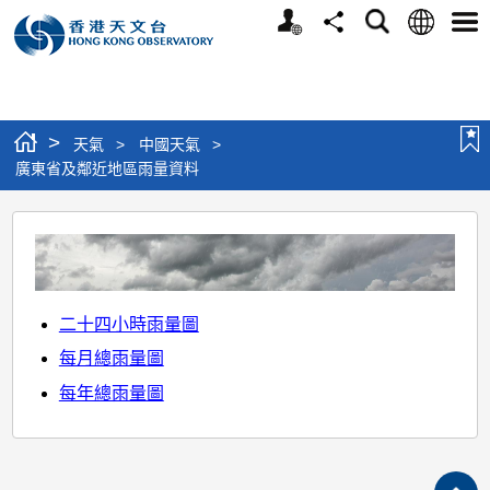
個
語
搜
分
選
人
言
尋
享
單
版
網
站
>
天氣
>
中國天氣
>
廣東省及鄰近地區雨量資料
廣
東
省
及
二十四小時雨量圖
鄰
每月總雨量圖
近
每年總雨量圖
地
區