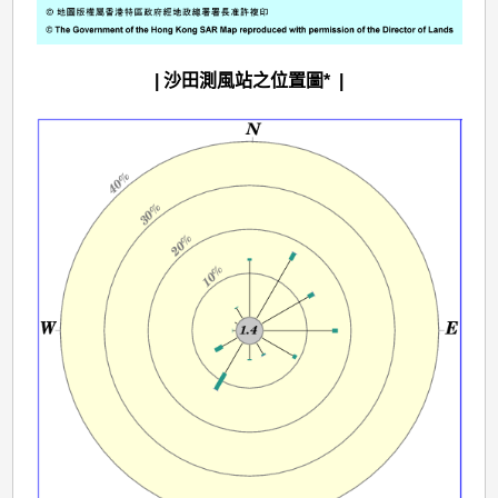
| 沙田測風站之位置圖* |