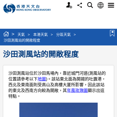
個
語
搜
分
選
人
言
尋
享
單
版
網
站
>
天氣
>
本港天氣
>
分區天氣
>
沙田測風站的開敞程度
沙田測風站的開敞程度
沙田測風站位於沙田馬場內，靠近城門河道(測風站的
位置請參考以下
地圖
)。該站東北面為開揚的吐露港，
西北及東南面則受高山及高樓大厦所影響，因此該站
的東北及西南方向較為開敞，其
年風玫瑰圖
顯示出這
特點。