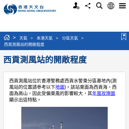
個
語
搜
分
選
人
言
尋
享
單
版
網
站
>
天氣
>
本港天氣
>
分區天氣
>
西貢測風站的開敞程度
西貢測風站的開敞程度
西貢測風站位於香港警務處西貢水警東分區基地內(測
風站的位置請參考以下
地圖
)。該站東面為西貢海，西
面為高山，因此受偏東風的影響較大，其
年風玫瑰圖
顯示出這特點。