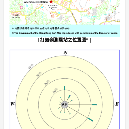
|
打鼓嶺測風站之位置圖* |