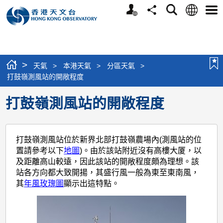
個
語
搜
分
選
人
言
尋
享
單
版
網
站
>
天氣
>
本港天氣
>
分區天氣
>
打鼓嶺測風站的開敞程度
打鼓嶺測風站的開敞程度
打鼓嶺測風站位於新界北部打鼓嶺農場內(測風站的位
置請參考以下
地圖
)。由於該站附近沒有高樓大厦，以
及距離高山較遠，因此該站的開敞程度頗為理想。該
站各方向都大致開揚，其盛行風一般為東至東南風，
其
年風玫瑰圖
顯示出這特點。