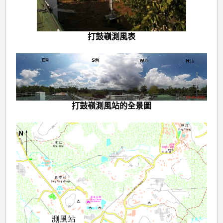
打鼓嶺測風表
打鼓嶺測風站的全景圖