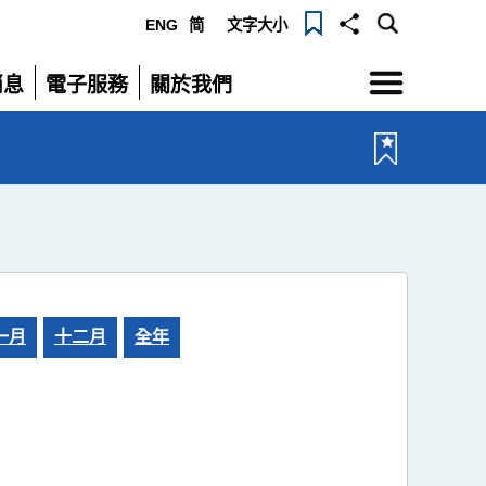
ENG
简
文字大小
選
消息
電子服務
關於我們
單
展
展
開
開
一月
十二月
全年