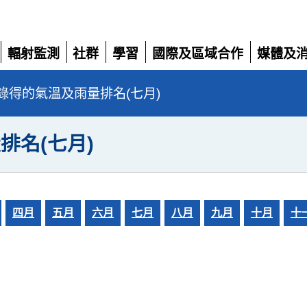
輻射監測
社群
學習
國際及區域合作
媒體及
展
展
展
展
展
開
開
開
開
開
錄得的氣溫及雨量排名(七月)
排名(七月)
四月
五月
六月
七月
八月
九月
十月
十