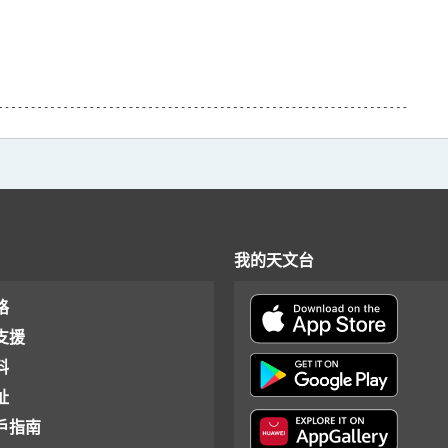
我的天文台
格
支援
料
址
戶指南