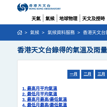
天氣
氣候
地球物理
天文及授時
展
展
展
展
開
開
開
開
>
氣候
>
氣候資料服務
>
香港天文台
香港天文台錄得的氣溫及雨量
一月
二月
三月
1. 最高月平均氣溫
2. 最低月平均氣溫
3. 最高月最高/最低氣溫
4. 最低月最高/最低氣溫