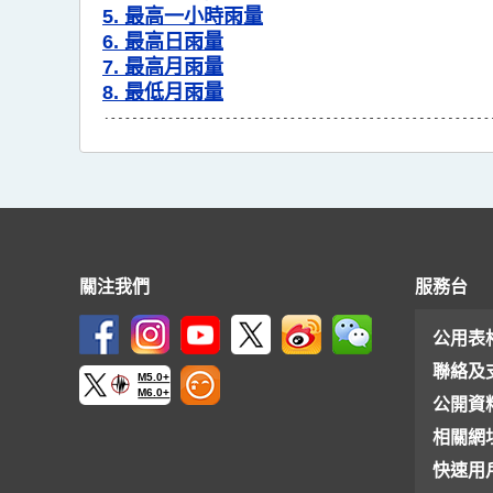
5. 最高一小時雨量
6. 最高日雨量
7. 最高月雨量
8. 最低月雨量
關注我們
服務台
公用表
聯絡及
M5.0+
M6.0+
公開資
相關網
快速用