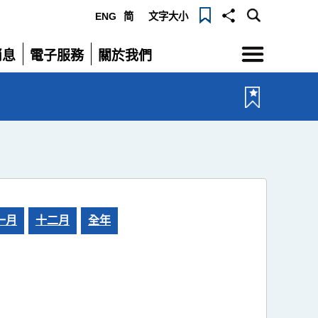
ENG
简
文字大小
選
消息
電子服務
關於我們
單
展
展
開
開
一月
十二月
全年