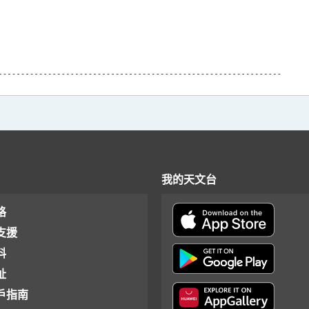
我的天文台
格
支援
料
址
戶指南