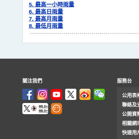
5. 最高一小時雨量
6. 最高日雨量
7. 最高月雨量
8. 最低月雨量
關注我們
服務台
公用表
聯絡及
M5.0+
M6.0+
公開資
相關網
快速用