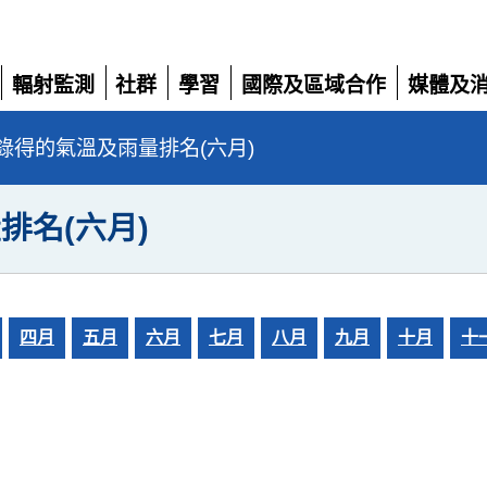
輻射監測
社群
學習
國際及區域合作
媒體及
展
展
展
展
展
開
開
開
開
開
錄得的氣溫及雨量排名(六月)
排名(六月)
四月
五月
六月
七月
八月
九月
十月
十