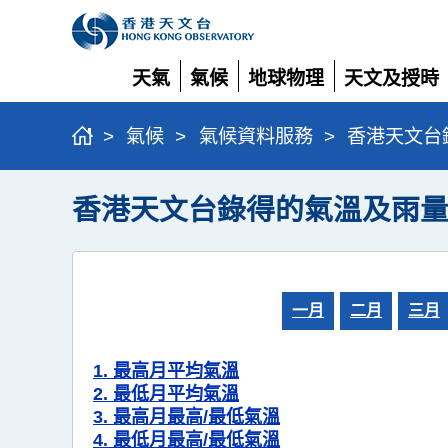
天氣
氣候
地球物理
天文及授時
展
展
展
展
開
開
開
開
>
氣候
>
氣候資料服務
>
香港天文台
香港天文台錄得的氣溫及雨量
一月
二月
三月
1. 最高月平均氣溫
2. 最低月平均氣溫
3. 最高月最高/最低氣溫
4. 最低月最高/最低氣溫