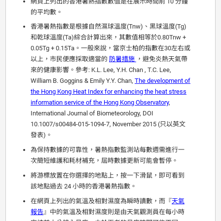
網頁上列出的香港暑熱指數數值是在展示時間前 10 分鐘
的平均數。
香港暑熱指數是根據自然濕球溫度(Tnw)、黑球溫度(Tg)
和乾球溫度(Ta)綜合計算出來，其數值相等於0.80Tnw +
0.05Tg + 0.15Ta。一般來說，當京士柏的指數在30左右或
以上，市民便應採取適當的
防暑措施
，避免炎熱天氣帶
來的健康影響。參考: K.L. Lee, Y.H. Chan , T.C. Lee,
William B. Goggins & Emily Y.Y. Chan,
The development of
the Hong Kong Heat Index for enhancing the heat stress
information service of the Hong Kong Observatory
,
International Journal of Biometeorology, DOI
10.1007/s00484-015-1094-7, November 2015 (只以英文
發表)。
為保持數據的可靠性，暑熱指數監測站每數週需進行一
次簡短維護和耗材補充，屆時數據更新可能會暫停。
將游標放置在你選擇的地點上，按一下滑鼠，即可看到
該地點過去 24 小時的香港暑熱指數。
在網頁上列出的氣溫及相對濕度為瞬時讀數，而『
天氣
報告
』中的氣溫及相對濕度則是由天氣觀測員在每小時