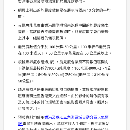
暫時由香港國際機場其他的測風站提供。
網頁上列出的能見度數值是在展示時間前 10 分鐘的平均
數。
赤鱲角能見度由香港國際機場南跑道中間的能見度儀表
提供。當該儀表不能提供數據時，能見度數字會由機場
上其中一組鄰近的儀表提供。
能見度數值介乎於 100 米與 50 公里，100 米表示能見度
在 100 米或以下，50 公里表示能見度在 50 公里或以上。
根據世界氣象組織指引，能見度會按照不同數值區間向
下調整至最接近的100米(能見度：100米至4999米)、1公
里(能見度：5公里至30公里)或5公里(能見度：31公里至
50公里)。
請注意照片是由網絡照相機自動拍攝，並於現場經影像
壓縮後轉送至香港天文台總部。由於影像的解像度有限
及天氣以外的其他環境因素可能影響照片質素，照片只
供參考之用。
預報資料均使用
香港及珠江三角洲區域自動分區天氣預
報
電腦系統直接輸出，過程不經人手修訂。視乎氣象站