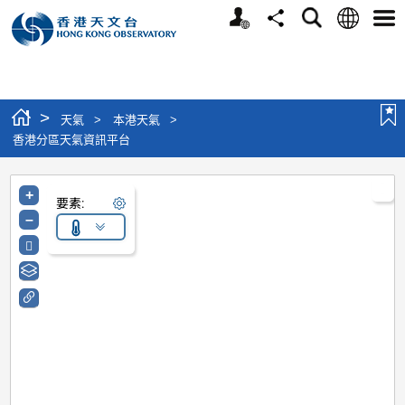
個人版網站
語言
搜尋
分享
選單
>
天氣
>
本港天氣
>
香港分區天氣資訊平台
+
要素:
–