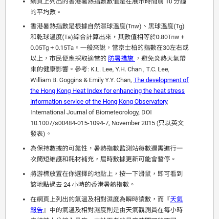
網頁上列出的香港暑熱指數數值是在展示時間前 10 分鐘
的平均數。
香港暑熱指數是根據自然濕球溫度(Tnw)、黑球溫度(Tg)
和乾球溫度(Ta)綜合計算出來，其數值相等於0.80Tnw +
0.05Tg + 0.15Ta。一般來說，當京士柏的指數在30左右或
以上，市民便應採取適當的
防暑措施
，避免炎熱天氣帶
來的健康影響。參考: K.L. Lee, Y.H. Chan , T.C. Lee,
William B. Goggins & Emily Y.Y. Chan,
The development of
the Hong Kong Heat Index for enhancing the heat stress
information service of the Hong Kong Observatory
,
International Journal of Biometeorology, DOI
10.1007/s00484-015-1094-7, November 2015 (只以英文
發表)。
為保持數據的可靠性，暑熱指數監測站每數週需進行一
次簡短維護和耗材補充，屆時數據更新可能會暫停。
將游標放置在你選擇的地點上，按一下滑鼠，即可看到
該地點過去 24 小時的香港暑熱指數。
在網頁上列出的氣溫及相對濕度為瞬時讀數，而『
天氣
報告
』中的氣溫及相對濕度則是由天氣觀測員在每小時