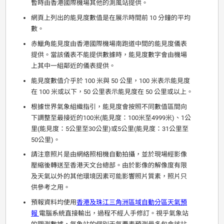
暫時由香港國際機場其他的測風站提供。
網頁上列出的能見度數值是在展示時間前 10 分鐘的平均
數。
赤鱲角能見度由香港國際機場南跑道中間的能見度儀表
提供。當該儀表不能提供數據時，能見度數字會由機場
上其中一組鄰近的儀表提供。
能見度數值介乎於 100 米與 50 公里，100 米表示能見度
在 100 米或以下，50 公里表示能見度在 50 公里或以上。
根據世界氣象組織指引，能見度會按照不同數值區間向
下調整至最接近的100米(能見度：100米至4999米)、1公
里(能見度：5公里至30公里)或5公里(能見度：31公里至
50公里)。
請注意照片是由網絡照相機自動拍攝，並於現場經影像
壓縮後轉送至香港天文台總部。由於影像的解像度有限
及天氣以外的其他環境因素可能影響照片質素，照片只
供參考之用。
預報資料均使用
香港及珠江三角洲區域自動分區天氣預
報
電腦系統直接輸出，過程不經人手修訂。視乎氣象站