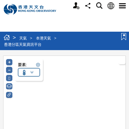
個人版網站
語言
搜尋
分享
選單
>
天氣
>
本港天氣
>
香港分區天氣資訊平台
+
要素:
–