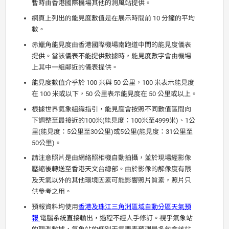
暫時由香港國際機場其他的測風站提供。
網頁上列出的能見度數值是在展示時間前 10 分鐘的平均
數。
赤鱲角能見度由香港國際機場南跑道中間的能見度儀表
提供。當該儀表不能提供數據時，能見度數字會由機場
上其中一組鄰近的儀表提供。
能見度數值介乎於 100 米與 50 公里，100 米表示能見度
在 100 米或以下，50 公里表示能見度在 50 公里或以上。
根據世界氣象組織指引，能見度會按照不同數值區間向
下調整至最接近的100米(能見度：100米至4999米)、1公
里(能見度：5公里至30公里)或5公里(能見度：31公里至
50公里)。
請注意照片是由網絡照相機自動拍攝，並於現場經影像
壓縮後轉送至香港天文台總部。由於影像的解像度有限
及天氣以外的其他環境因素可能影響照片質素，照片只
供參考之用。
預報資料均使用
香港及珠江三角洲區域自動分區天氣預
報
電腦系統直接輸出，過程不經人手修訂。視乎氣象站