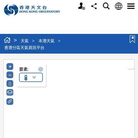
個人版網站
語言
搜尋
分享
選單
>
天氣
>
本港天氣
>
香港分區天氣資訊平台
+
要素:
–