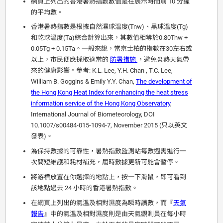
網頁上列出的香港暑熱指數數值是在展示時間前 10 分鐘
的平均數。
香港暑熱指數是根據自然濕球溫度(Tnw)、黑球溫度(Tg)
和乾球溫度(Ta)綜合計算出來，其數值相等於0.80Tnw +
0.05Tg + 0.15Ta。一般來說，當京士柏的指數在30左右或
以上，市民便應採取適當的
防暑措施
，避免炎熱天氣帶
來的健康影響。參考: K.L. Lee, Y.H. Chan , T.C. Lee,
William B. Goggins & Emily Y.Y. Chan,
The development of
the Hong Kong Heat Index for enhancing the heat stress
information service of the Hong Kong Observatory
,
International Journal of Biometeorology, DOI
10.1007/s00484-015-1094-7, November 2015 (只以英文
發表)。
為保持數據的可靠性，暑熱指數監測站每數週需進行一
次簡短維護和耗材補充，屆時數據更新可能會暫停。
將游標放置在你選擇的地點上，按一下滑鼠，即可看到
該地點過去 24 小時的香港暑熱指數。
在網頁上列出的氣溫及相對濕度為瞬時讀數，而『
天氣
報告
』中的氣溫及相對濕度則是由天氣觀測員在每小時